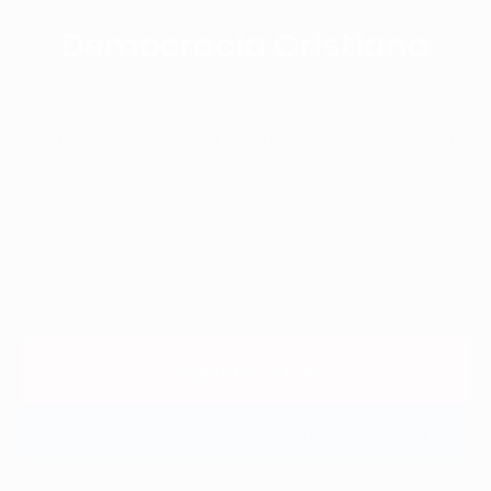
Democracia Cristiana
Combate de los Pozos 1051 (1222) Ciudad Autónoma
de Buenos Aires Reuniones Junta Ejecutiva: Jueves
20:00 hs. Correo electrónico:
info@democraciacristiana.com.ar Teléfono: (11)
7503-4963
agosto 2026
L
M
X
J
V
S
D