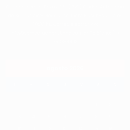
Combate de los Pozos 1051 (1222) Ciudad Autónoma
de Buenos Aires Reuniones Junta Ejecutiva: Jueves
20:00 hs. Correo electrónico:
info@democraciacristiana.com.ar Teléfono: (11)
7503-4963
agosto 2026
L
M
X
J
V
S
D
1
2
3
4
5
6
7
8
9
10
11
12
13
14
15
16