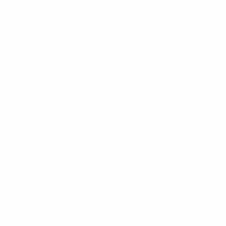
información, que se hace frente a
situaciones similares, tan o más
repudiables. Se trata de las muertes que
a diario ocurren en nuestro país y Ciudad.
Ello producto de la venta e ingesta de
“paco”. Unos han sido jóvenes de clase
alta ó media, los segundos son los
pobres, pero la muerte temprana es el
mismo resultado. Esta realidad debe
generar igual alarma y dolor ciudadano
y motivarnos a movilizarnos, en busca de
su solución.
La Democracia Cristiana Porteña llama a
las autoridades, en todos sus niveles, a