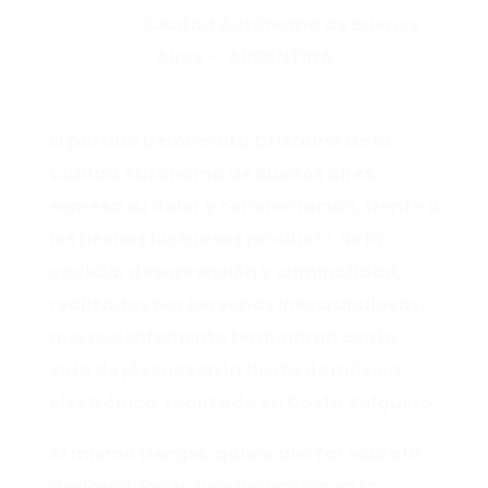
Ciudad Autónoma de Buenos
Aires –
ARGENTINA
El partido Demócrata Cristiano de la
Ciudad Autónoma de Buenos Aires
expresa su dolor y consternación, frente a
los hechos luctuosos producto de la
codicia, desaprensión y criminalidad,
realizados por personas inescrupulosas,
que recientemente terminaron con la
vida de jóvenes en la fiesta de música
electrónica, realizada en Costa Salguero.
Al mismo tiempo, quiere alertar sobre la
desigualdad y discriminación en la