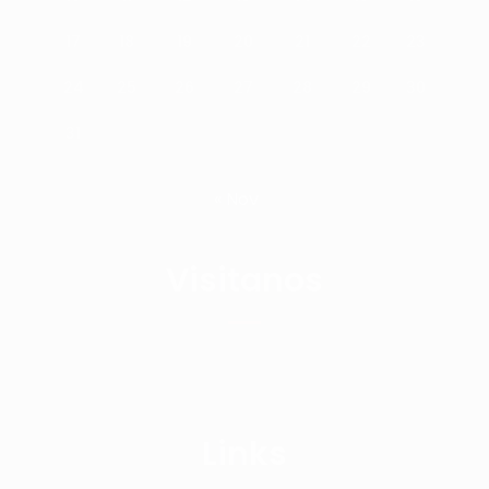
17
18
19
20
21
22
23
24
25
26
27
28
29
30
31
« Nov
Visitanos
Links