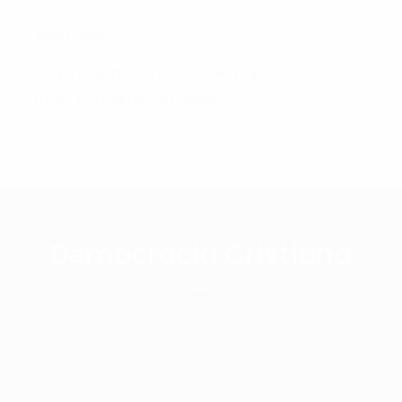
ABRIL 11, 2020
http://cqap.info/web/index.php?
iLEG_ID=1&iENC_ID=16160
Democracia Cristiana
Combate de los Pozos 1051 (1222) Ciudad Autónoma
de Buenos Aires Reuniones Junta Ejecutiva: Jueves
20:00 hs. Correo electrónico: