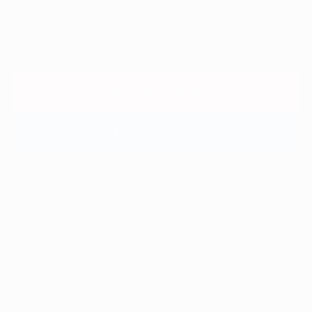
info@democraciacristiana.com.ar Teléfono: (11)
7503-4963
agosto 2026
L
M
X
J
V
S
D
1
2
3
4
5
6
7
8
9
10
11
12
13
14
15
16
17
18
19
20
21
22
23
24
25
26
27
28
29
30